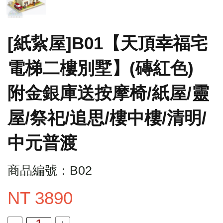
[紙紥屋]B01【天頂幸福宅
電梯二樓別墅】(磚紅色)
附金銀庫送按摩椅/紙屋/靈
屋/祭祀/追思/樓中樓/清明/
中元普渡
商品編號：B02
NT
3890