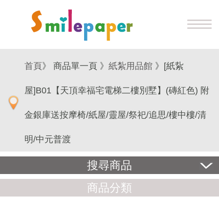
首頁
》 商品單一頁 》
紙紮用品館
》[紙紥
屋]B01【天頂幸福宅電梯二樓別墅】(磚紅色) 附
金銀庫送按摩椅/紙屋/靈屋/祭祀/追思/樓中樓/清
明/中元普渡
搜尋商品
商品分類